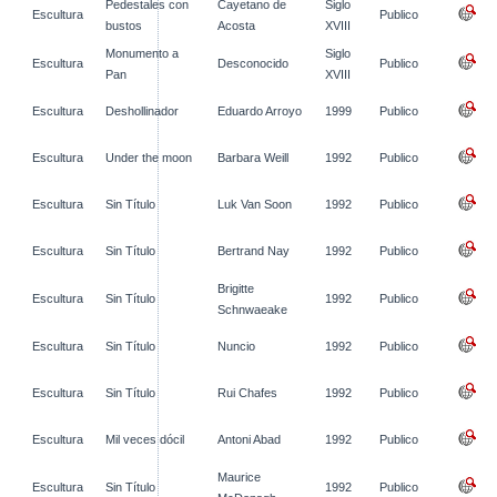
Pedestales con
Cayetano de
Siglo
Escultura
Publico
bustos
Acosta
XVIII
Monumento a
Siglo
Escultura
Desconocido
Publico
Pan
XVIII
Escultura
Deshollinador
Eduardo Arroyo
1999
Publico
Escultura
Under the moon
Barbara Weill
1992
Publico
Escultura
Sin Título
Luk Van Soon
1992
Publico
Escultura
Sin Título
Bertrand Nay
1992
Publico
Brigitte
Escultura
Sin Título
1992
Publico
Schnwaeake
Escultura
Sin Título
Nuncio
1992
Publico
Escultura
Sin Título
Rui Chafes
1992
Publico
Escultura
Mil veces dócil
Antoni Abad
1992
Publico
Maurice
Escultura
Sin Título
1992
Publico