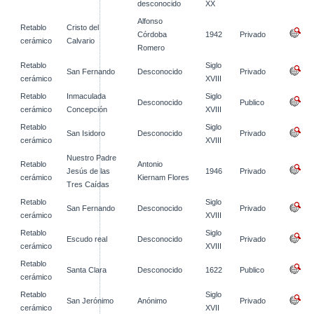
desconocido
XX
Alfonso
Retablo
Cristo del
Córdoba
1942
Privado
cerámico
Calvario
Romero
Retablo
Siglo
San Fernando
Desconocido
Privado
cerámico
XVIII
Retablo
Inmaculada
Siglo
Desconocido
Publico
cerámico
Concepción
XVIII
Retablo
Siglo
San Isidoro
Desconocido
Privado
cerámico
XVIII
Nuestro Padre
Retablo
Antonio
Jesús de las
1946
Privado
cerámico
Kiernam Flores
Tres Caídas
Retablo
Siglo
San Fernando
Desconocido
Privado
cerámico
XVIII
Retablo
Siglo
Escudo real
Desconocido
Privado
cerámico
XVIII
Retablo
Santa Clara
Desconocido
1622
Publico
cerámico
Retablo
Siglo
San Jerónimo
Anónimo
Privado
cerámico
XVII