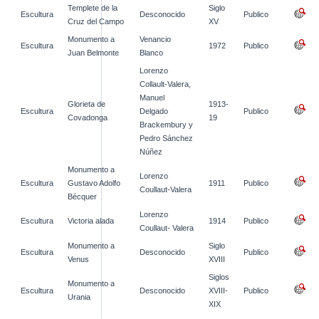
Templete de la
Siglo
Escultura
Desconocido
Publico
Cruz del Campo
XV
Monumento a
Venancio
Escultura
1972
Publico
Juan Belmonte
Blanco
Lorenzo
Collault-Valera,
Manuel
Glorieta de
1913-
Escultura
Delgado
Publico
Covadonga
19
Brackembury y
Pedro Sánchez
Núñez
Monumento a
Lorenzo
Escultura
Gustavo Adolfo
1911
Publico
Coullaut-Valera
Bécquer
Lorenzo
Escultura
Victoria alada
1914
Publico
Coullaut- Valera
Monumento a
Siglo
Escultura
Desconocido
Publico
Venus
XVIII
Siglos
Monumento a
Escultura
Desconocido
XVIII-
Publico
Urania
XIX