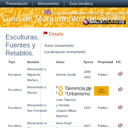
Presentación
Monumentos
Guía temática
Urbanismo, Medio Ambiente y Parques y Jard
Guía de Monumentos de Sevilla
Detalle
Esculturas,
Fuentes y
Autor monumento.
Retablos.
Localizacion monumento
Tipo
Nombre
Autor
Epoca
Propiedad
FIC.
Monumento a
1896-
Escultura
Miguel de
Antonio Susillo
Publico
1902
Mañara
Monumento a
Rolando
Escultura
1991
Publico
Mozart
Campos
Juan Talavera
Monumento a
y Heredia,
Escultura
1924
Publico
San Fernando
Joaquín Bilbao
Martínez
Monumento al
Anna Hyatt
Escultura
1927
Publico