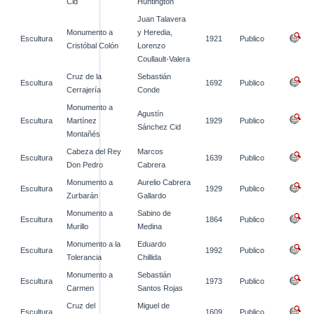
Cid
Huntington
Juan Talavera
Monumento a
y Heredia,
Escultura
1921
Publico
Cristóbal Colón
Lorenzo
Coullault-Valera
Cruz de la
Sebastián
Escultura
1692
Publico
Cerrajería
Conde
Monumento a
Agustín
Escultura
Martínez
1929
Publico
Sánchez Cid
Montañés
Cabeza del Rey
Marcos
Escultura
1639
Publico
Don Pedro
Cabrera
Monumento a
Aurelio Cabrera
Escultura
1929
Publico
Zurbarán
Gallardo
Monumento a
Sabino de
Escultura
1864
Publico
Murillo
Medina
Monumento a la
Eduardo
Escultura
1992
Publico
Tolerancia
Chillida
Monumento a
Sebastián
Escultura
1973
Publico
Carmen
Santos Rojas
Cruz del
Miguel de
Escultura
1609
Publico