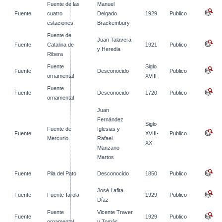
Fuente de las
Manuel
Fuente
cuatro
Delgado
1929
Publico
estaciones
Brackembury
Fuente de
Juan Talavera
Fuente
Catalina de
1921
Publico
y Heredia
Ribera
Fuente
Siglo
Fuente
Desconocido
Publico
ornamental
XVIII
Fuente
Fuente
Desconocido
1720
Publico
ornamental
Juan
Fernández
Siglo
Fuente de
Iglesias y
Fuente
XVIII-
Publico
Mercurio
Rafael
XX
Manzano
Martos
Fuente
Pila del Pato
Desconocido
1850
Publico
José Lafita
Fuente
Fuente-farola
1929
Publico
Díaz
Fuente
Vicente Traver
Fuente
1929
Publico
ornamental
y Tomás