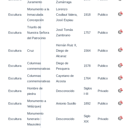
Juramento
Zumárraga
Monumento a la
Lorenzo
Escultura
Inmaculada
Coullaut Valera,
1918
Publico
Concepción
José Espiau
Triunfo de
José Tomás
Escultura
Nuestra Señora
1757
Publico
Zambrano
del Patrocinio
Hernán Ruiz II,
Escultura
Cruz
Diego de
1564
Publico
Alcaraz
Columnas
Diego de
Escultura
1578
Publico
conmemorativas
Pesquera
Columnas
Cayetano de
Escultura
1764
Publico
conmemorativas
Acosta
Hombre de
Siglos
Escultura
Desconocido
Privado
piedra
I-III
Monumento a
Escultura
Antonio Susillo
1892
Publico
Velázquez
Monumento
Siglo
Escultura
funerario -
Desconocido
Privado
XIX
Mausoleo