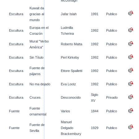
McDonagh
Kuwait da
Escultura
gracias al
Jafar Islah
1991
Publico
mundo
Europa en el
Ludmilla
Escultura
1992
Publico
Corazón
Tcherina
Mural "Verbo
Escultura
Roberto Matta
1992
Publico
América"
Escultura
Sin Título
Perl Kirkeby
1992
Publico
Fuente de
Escultura
Ettore Spalletti
1992
Publico
pájaros
Escultura
No ma dejado
Eva Lootz
1992
Publico
Siglo
Escultura
Cruces
Desconocido
Privado
XV
Fuente
Fuente
Varios
1844
Publico
ornamental
Manuel
Fuente de
Fuente
Delgado
1929
Publico
Sevilla
Brackembury