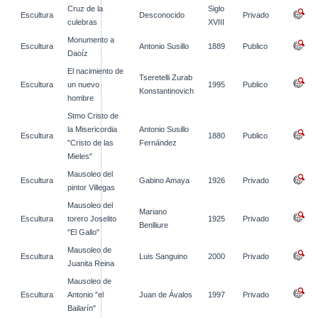
Cruz de la
Siglo
Escultura
Desconocido
Privado
culebras
XVIII
Monumento a
Escultura
Antonio Susillo
1889
Publico
Daoíz
El nacimiento de
Tseretelli Zurab
Escultura
un nuevo
1995
Publico
Konstantinovich
hombre
Stmo Cristo de
la Misericordia
Antonio Susillo
Escultura
1880
Publico
"Cristo de las
Fernández
Mieles"
Mausoleo del
Escultura
Gabino Amaya
1926
Privado
pintor Villegas
Mausoleo del
Mariano
Escultura
torero Joselito
1925
Privado
Benlliure
"El Gallo"
Mausoleo de
Escultura
Luis Sanguino
2000
Privado
Juanita Reina
Mausoleo de
Escultura
Antonio "el
Juan de Ávalos
1997
Privado
Bailarín"