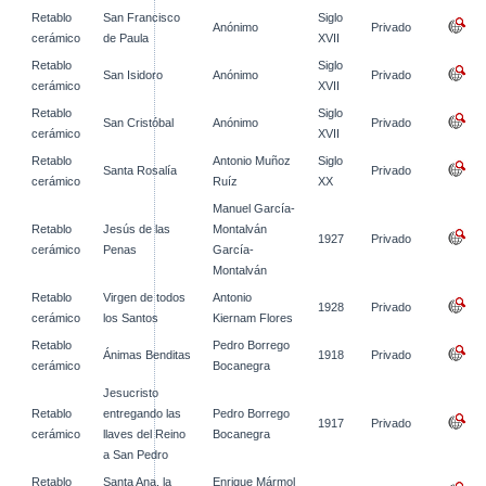
Retablo
San Francisco
Siglo
Anónimo
Privado
cerámico
de Paula
XVII
Retablo
Siglo
San Isidoro
Anónimo
Privado
cerámico
XVII
Retablo
Siglo
San Cristóbal
Anónimo
Privado
cerámico
XVII
Retablo
Antonio Muñoz
Siglo
Santa Rosalía
Privado
cerámico
Ruíz
XX
Manuel García-
Retablo
Jesús de las
Montalván
1927
Privado
cerámico
Penas
García-
Montalván
Retablo
Virgen de todos
Antonio
1928
Privado
cerámico
los Santos
Kiernam Flores
Retablo
Pedro Borrego
Ánimas Benditas
1918
Privado
cerámico
Bocanegra
Jesucristo
Retablo
entregando las
Pedro Borrego
1917
Privado
cerámico
llaves del Reino
Bocanegra
a San Pedro
Retablo
Santa Ana, la
Enrique Mármol