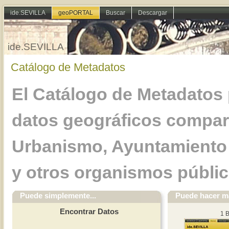
ide.SEVILLA
geoPORTAL
Buscar
Descargar
ide.SEVILLA
Catálogo de Metadatos
El Catálogo de Metadatos p
datos geográficos compart
Urbanismo, Ayuntamiento d
y otros organismos públic
Puede simplemente...
Puede hacer ma
Encontrar Datos
1 