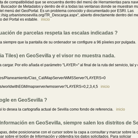
vista de compatibilidad que se encuentra dentro del menú de Herramientas para nav
al Buscador de Metadatos y dentro de él a todas las ventanas donde se muestran m
del menú del GeoPortal. Es un problema conocido y documentado por ESRI. Las
p://sig.urbanismosevilla.org/TR_Descarga.aspx", abierto directamente dentro del 
to del Portal es estable.
inicio
tuación de parcelas respeta las escalas indicadas ?
da siempre que la pantalla de su ordenador se configure a 96 píxeles por pulgada
a Tiles) en GeoSevilla y el visor no muestra nada.
 cargar. Por ello añada el parámetro "LAYER=" al final de la ruta del servicio, tal 
services/Planeamiento/Clas_Cat/MapServer/WMSServer?LAYERS=0
rvices/worldwithEGM/mapserver/wmsserver?LAYERS=0,2,3,4,5
inicio
ogle en GeoSevilla ?
i lo desea la cartografía actual de Sevilla como fondo de referencia.
inicio
formación en GeoSevilla, siempre salen los distritos de Sev
apas, debe posicionarse con el cursor sobre la capa a consultar y marcar sobre la
 sobre el botón de Información y obtendra los datos solicitados. Para soliciar