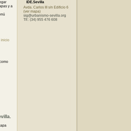
egar
IDE.Sevilla
apas y a
Avda. Carlos III s/n Edificio 6
(ver mapa)
menú
sig@urbanismo-sevilla.org
Tlf.: (34) 955 476 608
.
inicio
y como
illa.
 capa