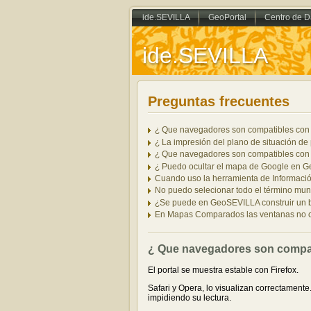
ide.SEVILLA
GeoPortal
Centro de D
ide.SEVILLA
Preguntas frecuentes
¿ Que navegadores son compatibles con e
¿ La impresión del plano de situación de
¿ Que navegadores son compatibles con e
¿ Puedo ocultar el mapa de Google en G
Cuando uso la herramienta de Información 
No puedo selecionar todo el término mun
¿Se puede en GeoSEVILLA construir un buf
En Mapas Comparados las ventanas no cub
¿ Que navegadores son compati
El portal se muestra estable con Firefox.
Safari y Opera, lo visualizan correctament
impidiendo su lectura.