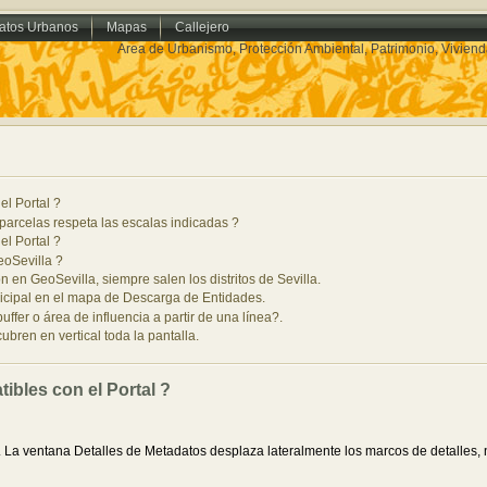
atos Urbanos
Mapas
Callejero
Area de Urbanismo, Protección Ambiental, Patrimonio, Viviend
l Portal ?
 parcelas respeta las escalas indicadas ?
l Portal ?
eoSevilla ?
en GeoSevilla, siempre salen los distritos de Sevilla.
icipal en el mapa de Descarga de Entidades.
fer o área de influencia a partir de una línea?.
ren en vertical toda la pantalla.
bles con el Portal ?
e. La ventana Detalles de Metadatos desplaza lateralmente los marcos de detalles, 