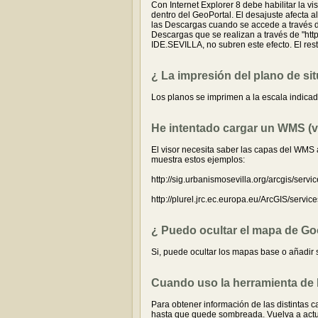
Con Internet Explorer 8 debe habilitar la 
dentro del GeoPortal. El desajuste afecta 
las Descargas cuando se accede a través 
Descargas que se realizan a través de "htt
IDE.SEVILLA, no subren este efecto. El res
¿ La impresión del plano de si
Los planos se imprimen a la escala indica
He intentado cargar un WMS (vi
El visor necesita saber las capas del WMS a
muestra estos ejemplos:
http://sig.urbanismosevilla.org/arcgis/
http://plurel.jrc.ec.europa.eu/ArcGIS/se
¿ Puedo ocultar el mapa de Go
Si, puede ocultar los mapas base o añadir s
Cuando uso la herramienta de In
Para obtener información de las distintas c
hasta que quede sombreada. Vuelva a actuar